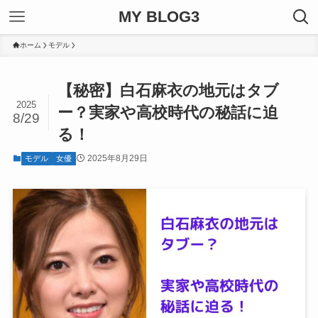
MY BLOG3
ホーム
モデル
【秘密】白石麻衣の地元はタブ
2025
ー？実家や高校時代の秘話に迫
8/29
る！
2025年8月29日
モデル
女優