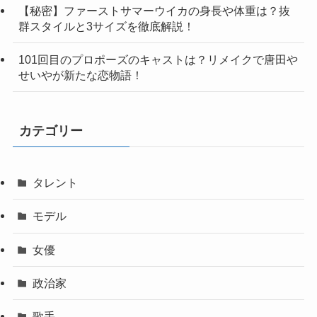
【秘密】ファーストサマーウイカの身長や体重は？抜
群スタイルと3サイズを徹底解説！
101回目のプロポーズのキャストは？リメイクで唐田や
せいやが新たな恋物語！
カテゴリー
タレント
モデル
女優
政治家
歌手