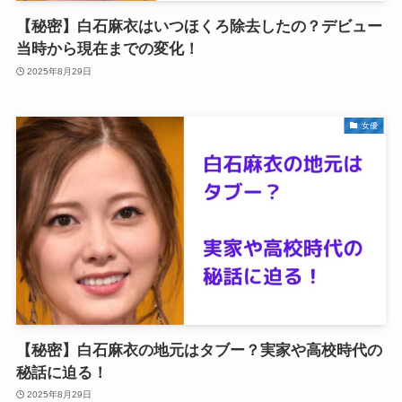
【秘密】白石麻衣はいつほくろ除去したの？デビュー
当時から現在までの変化！
2025年8月29日
女優
【秘密】白石麻衣の地元はタブー？実家や高校時代の
秘話に迫る！
2025年8月29日