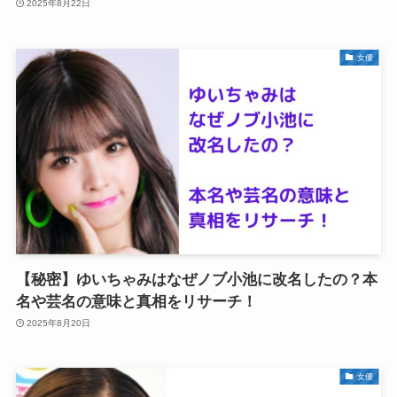
2025年8月22日
女優
【秘密】ゆいちゃみはなぜノブ小池に改名したの？本
名や芸名の意味と真相をリサーチ！
2025年8月20日
女優