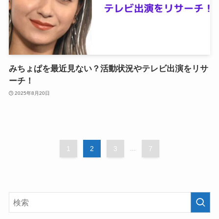
みちょぱを最近見ない？活動状況やテレビ出演をリサ
ーチ！
2025年8月20日
1
2
3
...
7