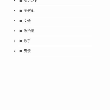
タレント
モデル
女優
政治家
歌手
男優